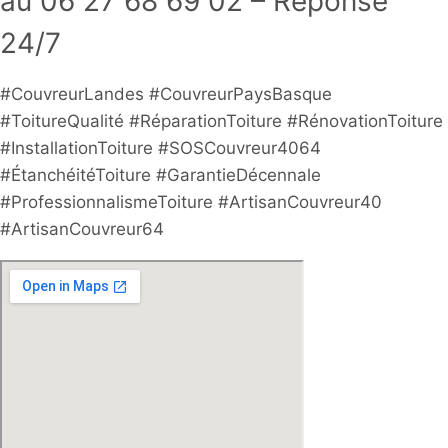
au 06 27 68 69 02 – Réponse
24/7
#CouvreurLandes #CouvreurPaysBasque
#ToitureQualité #RéparationToiture #RénovationToiture
#InstallationToiture #SOSCouvreur4064
#ÉtanchéitéToiture #GarantieDécennale
#ProfessionnalismeToiture #ArtisanCouvreur40
#ArtisanCouvreur64